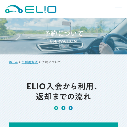
ホーム
予約について
ESERVATION
ELIOについて
ホーム
＞
ご利用方法
＞
予約について
ご利用方法
料金プラン
ELIO入会から利用、
返却までの流れ
ステーション
キャンペーン・特典