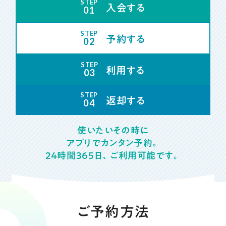
STEP
お問い合わせ
入会する
01
STEP
予約する
02
STEP
利用する
個人入会
03
STEP
返却する
04
法人入会
使いたいその時に
アプリでカンタン予約。
24時間365日、ご利用可能です。
ELIO公式アプリの
ダウンロード（無料）
ご予約方法
iPhoneの方はこちら
Androidの方はこちら